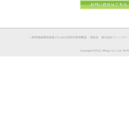
|
材料微細構造検査のための試料作製用機器・消耗品 株式会社ウィンゴー 
Copyright©2011 Wingo Co.,Ltd. All 