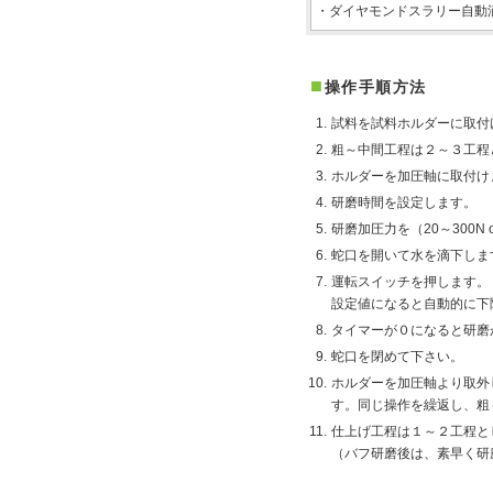
・ダイヤモンドスラリー自動
■
操作手順方法
1.
試料を試料ホルダーに取付
2.
粗～中間工程は２～３工程
3.
ホルダーを加圧軸に取付け
4.
研磨時間を設定します。
5.
研磨加圧力を（20～300N 
6.
蛇口を開いて水を滴下しま
7.
運転スイッチを押します。
設定値になると自動的に下
8.
タイマーが０になると研磨
9.
蛇口を閉めて下さい。
10.
ホルダーを加圧軸より取外
す。同じ操作を繰返し、粗
11.
仕上げ工程は１～２工程と
（バフ研磨後は、素早く研