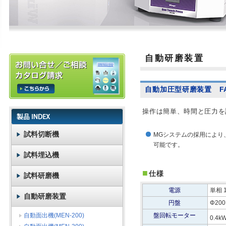
自動研磨装置
自動加圧型研磨装置 FA
操作は簡単、時間と圧力を
試料切断機
MGシステムの採用により
可能です。
試料埋込機
■
仕様
試料研磨機
電源
単相 1
自動研磨装置
円盤
Φ20
自動面出機(MEN-200)
盤回転モーター
0.4