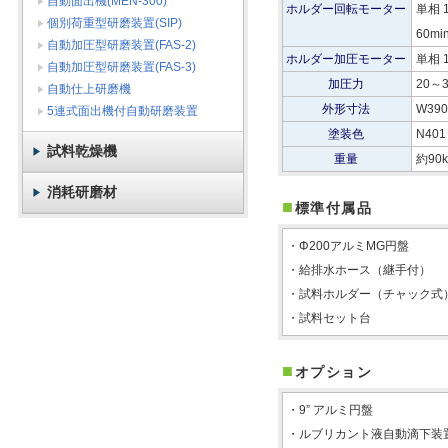
自動面出機(MEN-300)
ホルダー回転モーター
単相 
個別荷重型研磨装置(SIP)
60mi
自動加圧型研磨装置(FAS-2)
ホルダー加圧モーター
単相 
自動加圧型研磨装置(FAS-3)
加圧力
20～
自動仕上研磨機
外形寸法
W390
5連式面出機付自動研磨装置
塗装色
N4
試料乾燥機
重量
約90k
消耗研磨材
■
標準付属品
・Φ200アルミMG円盤
・給排水ホース（継手付）
・試料ホルダー（チャック式
・試料セット台
■
オプション
・9” アルミ円盤
・ルブリカント液自動滴下装